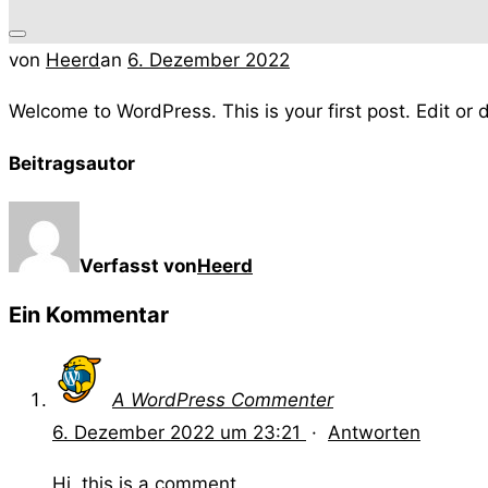
Seitenleiste
Veröffentlicht
von
Heerd
an
6. Dezember 2022
&
am
Welcome to WordPress. This is your first post. Edit or de
Navigation
umschalten
Beitragsautor
Verfasst von
Heerd
Ein Kommentar
A WordPress Commenter
6. Dezember 2022 um 23:21
·
Antworten
Hi, this is a comment.